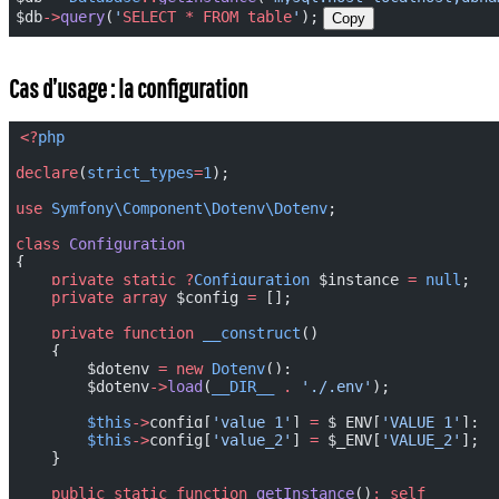
$db
->
query
(
'
SELECT
 *
 FROM
 table
'
);
Copy
Cas d’usage : la configuration
<?
php
declare
(
strict_types
=
1
);
use
 Symfony\Component\Dotenv\Dotenv
;
class
 Configuration
{
    private
 static
 ?
Configuration
 $instance 
=
 null
;
    private
 array
 $config 
=
 [];
    private
 function
 __construct
()
    {
        $dotenv 
=
 new
 Dotenv
();
        $dotenv
->
load
(
__DIR__
 .
 './.env'
);
        $this
->
config[
'value_1'
] 
=
 $_ENV[
'VALUE_1'
];
        $this
->
config[
'value_2'
] 
=
 $_ENV[
'VALUE_2'
];
    }
    public
 static
 function
 getInstance
()
:
 self