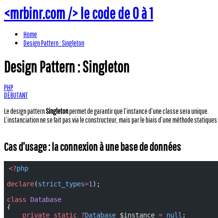
<mrbinr.com />
le code de 0 à 1
Home
Design Pattern : Singleton
Design Pattern : Singleton
PHP
DÉBUTANT
Le design pattern
Singleton
permet de garantir que l’instance d’une classe sera unique.
L’instanciation ne se fait pas via le constructeur, mais par le biais d’une méthode statiques 
Cas d’usage : la connexion à une base de données
<?
php
declare
(
strict_types
=
1
);
class
 Database
{
    private
 static
 ?
Database
 $instance 
=
 null
;