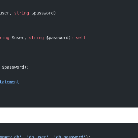
user, 
string
 $password)
ring
 $user, 
string
 $password)
:
 self
 $password);
tatement
me=my_db'
, 
'db_user'
, 
'db_password'
);