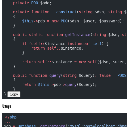
    private
 PDO
 $pdo;
    private
 function
 __construct
(
string
 $dsn, 
string
 $
    {
        $this
->
pdo 
=
 new
 PDO
($dsn, $user, $password);
    }
    public
 static
 function
 getInstance
(
string
 $dsn, 
st
    {
        if
 (
self::
$instance 
instanceof
 self
) {
            return
 self::
$instance;
        }
        return
 self::
$instance 
=
 new
 self
($dsn, $user,
    }
    public
 function
 query
(
string
 $query)
:
 false
 | 
PDOS
    {
        return
 $this
->
pdo
->
query
($query);
    }
}
Copy
Usage
<?
php
...
$db 
=
 Database
::
getInstance
(
'mysql:host=localhost;dbna