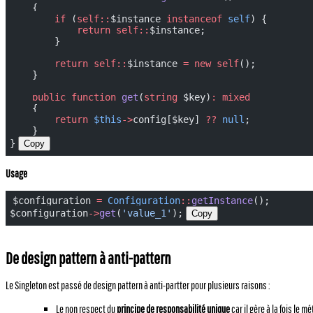
    {
        if
 (
self::
$instance 
instanceof
 self
) {
            return
 self::
$instance;
        }
        return
 self::
$instance 
=
 new
 self
();
    }
    public
 function
 get
(
string
 $key)
:
 mixed
    {
        return
 $this
->
config[$key] 
??
 null
;
    }
}
Copy
Usage
$configuration 
=
 Configuration
::
getInstance
();
$configuration
->
get
(
'value_1'
);
Copy
De design pattern à anti-pattern
Le Singleton est passé de design pattern à anti-partter pour plusieurs raisons :
Le non respect du
principe de responsabilité unique
car il gère à la fois le 